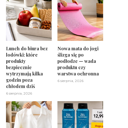
Lunch do biura bez
Nowa mata do jogi
lodówki: które
ślizga się po
produkty
podłodze — wada
bezpiecznie
produktu czy
wytrzymają kilka
warstwa ochronna
godzin poza
6 sierpnia, 2026
chłodem dziś
6 sierpnia, 2026