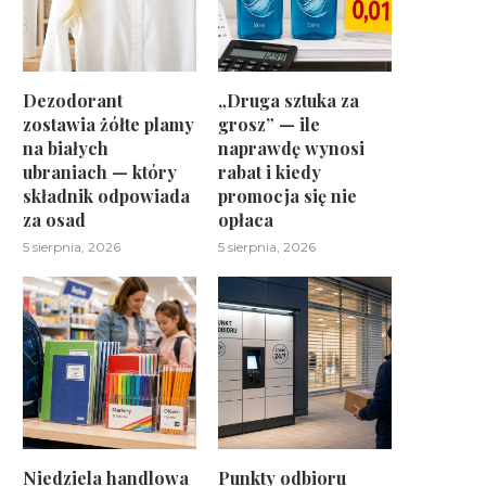
Dezodorant
„Druga sztuka za
zostawia żółte plamy
grosz” — ile
na białych
naprawdę wynosi
ubraniach — który
rabat i kiedy
składnik odpowiada
promocja się nie
za osad
opłaca
5 sierpnia, 2026
5 sierpnia, 2026
Niedziela handlowa
Punkty odbioru