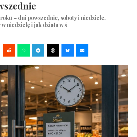
owszednie
oku – dni powszednie, soboty i niedziele.
 niedzielę i jak działa w ś