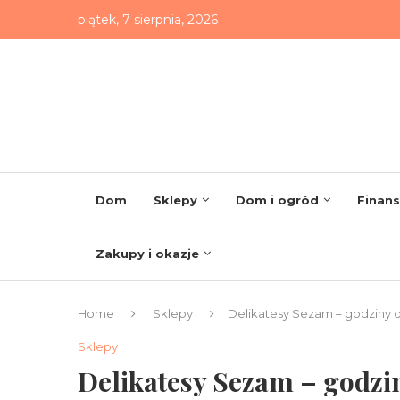
piątek, 7 sierpnia, 2026
Dom
Sklepy
Dom i ogród
Finan
Zakupy i okazje
Home
Sklepy
Delikatesy Sezam – godziny o
Sklepy
Delikatesy Sezam – godzin