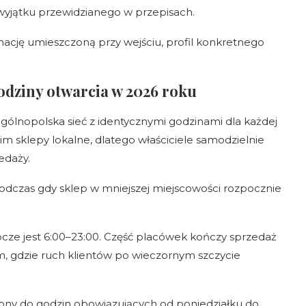
o wyjątku przewidzianego w przepisach.
mację umieszczoną przy wejściu, profil konkretnego
odziny otwarcia w 2026 roku
ogólnopolska sieć z identycznymi godzinami dla każdej
kim sklepy lokalne, dlatego właściciele samodzielnie
edaży.
podczas gdy sklep w mniejszej miejscowości rozpocznie
cze jest 6:00–23:00. Część placówek kończy sprzedaż
am, gdzie ruch klientów po wieczornym szczycie
bny do godzin obowiązujących od poniedziałku do