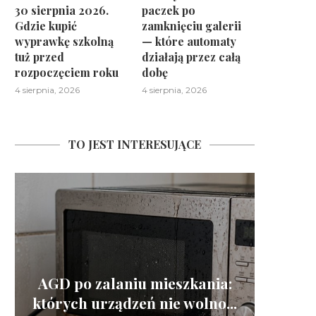
30 sierpnia 2026.
paczek po
Gdzie kupić
zamknięciu galerii
wyprawkę szkolną
— które automaty
tuż przed
działają przez całą
rozpoczęciem roku
dobę
4 sierpnia, 2026
4 sierpnia, 2026
TO JEST INTERESUJĄCE
J
AGD po zalaniu mieszkania:
Dlac
Tel
Sm
Poje
których urządzeń nie wolno...
tańszy
włącz