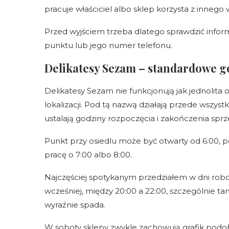
pracuje właściciel albo sklep korzysta z inneg
Przed wyjściem trzeba dlatego sprawdzić infor
punktu lub jego numer telefonu.
Delikatesy Sezam – standardowe g
Delikatesy Sezam nie funkcjonują jak jednolita 
lokalizacji. Pod tą nazwą działają przede wszyst
ustalają godziny rozpoczęcia i zakończenia sprz
Punkt przy osiedlu może być otwarty od 6:00, 
pracę o 7:00 albo 8:00.
Najczęściej spotykanym przedziałem w dni robo
wcześniej, między 20:00 a 22:00, szczególnie t
wyraźnie spada.
W soboty sklepy zwykle zachowują grafik podo